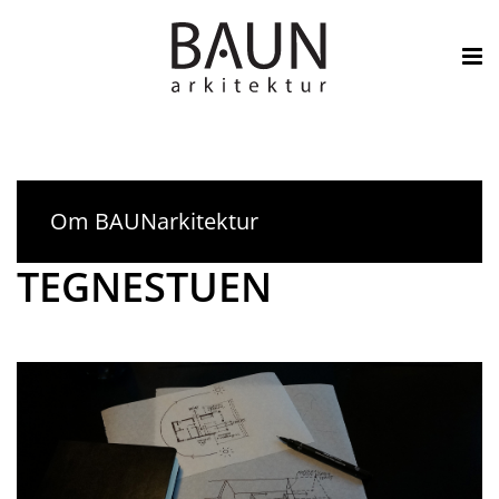

Om BAUNarkitektur
TEGNESTUEN