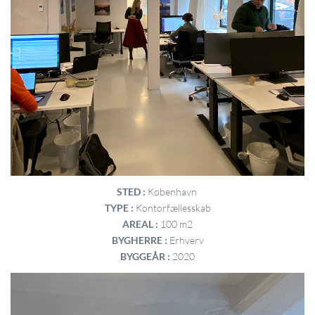
STED :
København
TYPE :
Kontorfællesskab
AREAL :
100 m2
BYGHERRE :
Erhverv
BYGGEÅR :
2020